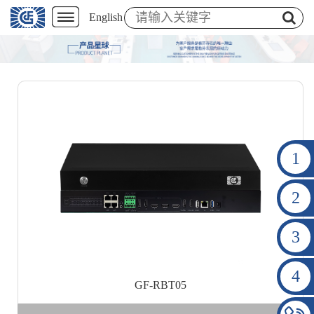
English
1
2
3
4
GF-RBT05