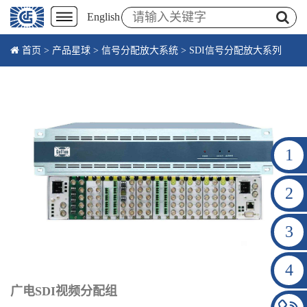
English
首页
>
产品星球
>
信号分配放大系统
>
SDI信号分配放大系列
1
2
3
4
广电SDI视频分配组